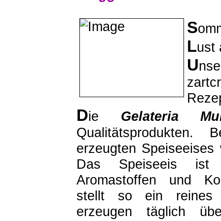
S
omm
L
ust
U
nse
zartc
Rezep
D
ie
Gelateria Mur
Qualitätsprodukten.
erzeugten Speiseeises 
Das Speiseeis ist 
Aromastoffen und Kon
stellt so ein reines
erzeugen täglich üb