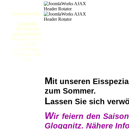
Öffnungszeiten:
Gloggnitz:
365 Tage im
Jahr geöffnet!!!
Mo-Sa: 8:00 Uhr
- 1:00 Uhr
So + Feiertag:
9:00 Uhr- 1:00
Uh
M
it unseren Eisspezia
zum Sommer.
L
assen Sie sich verw
W
ir feiern den Saiso
Gloggnitz. Nähere Info